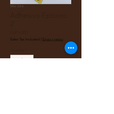
SKU: C3-6
Adhesivo Epóxico
2
Price
CLP 4,000
Sales Tax Included
|
Envio y retiro
Quantity
*
Add to Cart
Adhesivo Epóxico de dos
componentes de secado rápido
(3 min)
6 ml