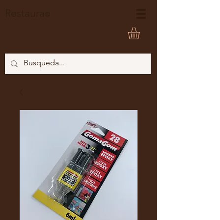
Restaura
®