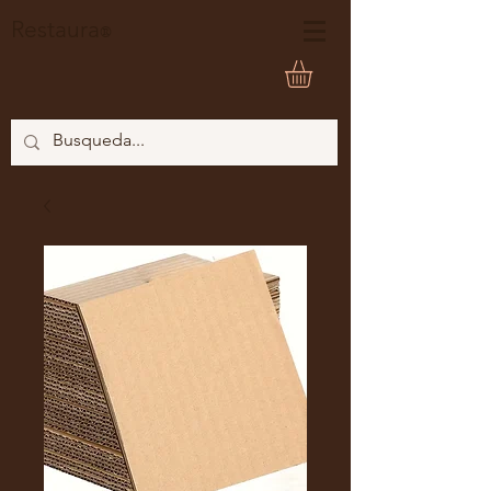
Restaura
®