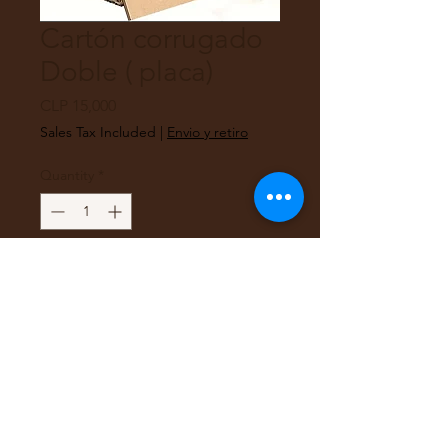
Cartón corrugado
Doble ( placa)
Price
CLP 15,000
Sales Tax Included
|
Envio y retiro
Quantity
*
Out of Stock
Notify When Available
Cartón corrugado doble C30
Placa de 145x110 cm
SoloPara retiro en tienda