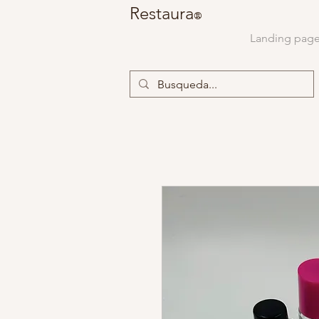
Restaura
®
Landing pag