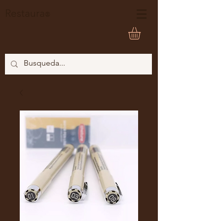
Restaura
®