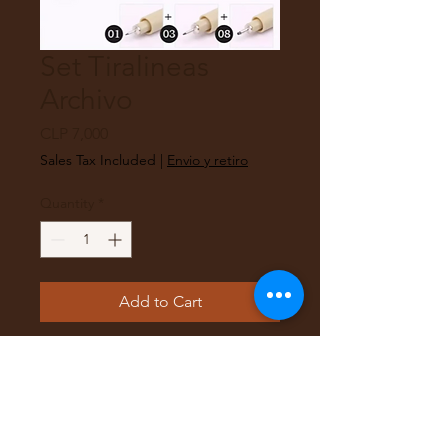
Set Tiralineas
Archivo
Price
CLP 7,000
Sales Tax Included
|
Envio y retiro
Quantity
*
Add to Cart
Set de 3 lapices tiralineas calidad
tinta para archivo.
Tinta de micro pingmeto para un