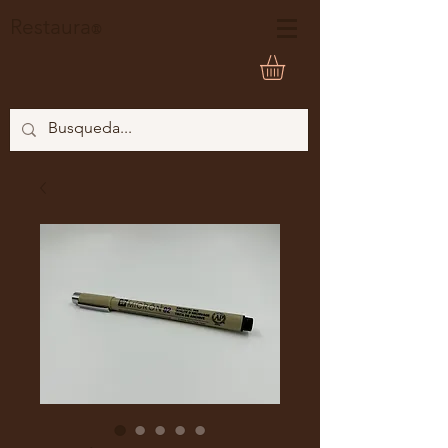
Restaura
®