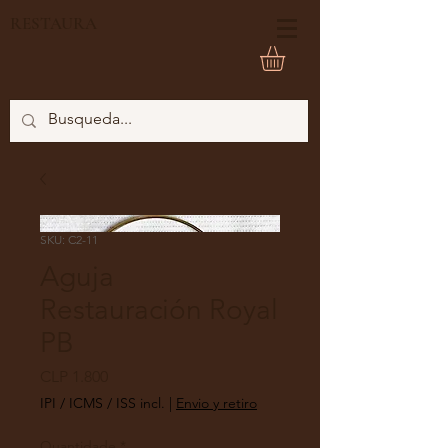
RESTAURA
SKU: C2-11
Aguja
Restauración Royal
PB
Preço
CLP 1.800
IPI / ICMS / ISS incl.
|
Envio y retiro
Quantidade
*