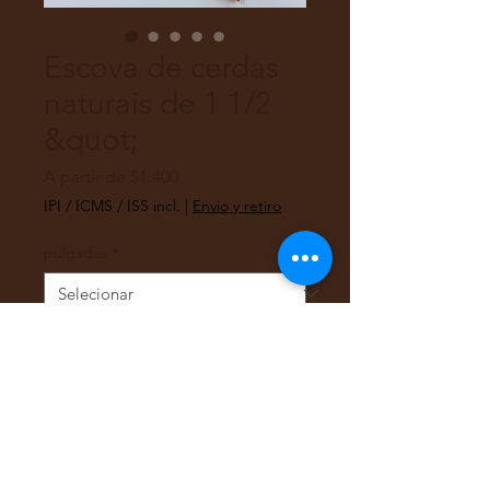
Escova de cerdas
naturais de 1 1/2
&quot;
Preço
A partir de
$1.400
promocional
IPI / ICMS / ISS incl.
|
Envio y retiro
pulgadas
*
Quantidade
*
Adicionar ao carrinho