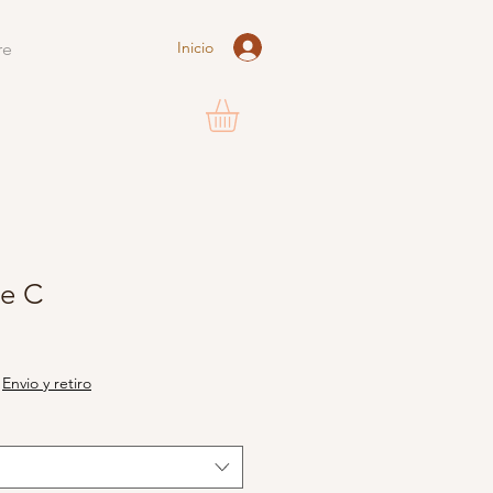
Inicio
re
e C
reço
romocional
|
Envio y retiro