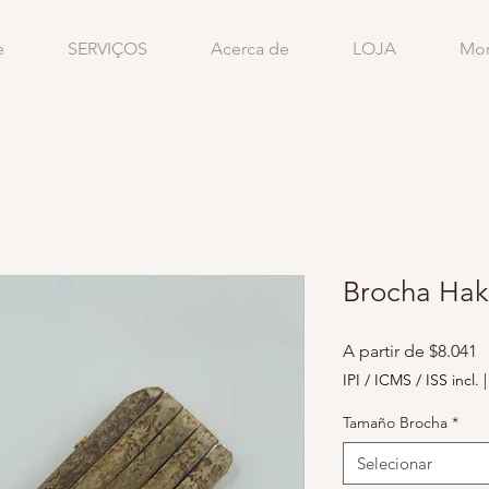
e
SERVIÇOS
Acerca de
LOJA
Mo
Brocha Hak
P
A partir de
$8.041
p
IPI / ICMS / ISS incl.
Tamaño Brocha
*
Selecionar