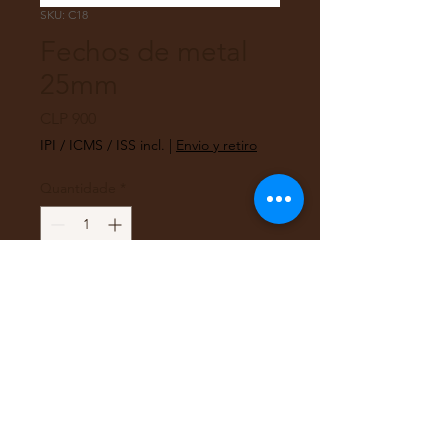
SKU: C18
Fechos de metal
25mm
Preço
CLP 900
IPI / ICMS / ISS incl.
|
Envio y retiro
Quantidade
*
Adicionar ao carrinho
Broches dourados metálicos,
tipo borboleta. Caixa de 50
unidades aprox.
25mm
Brand Fultons