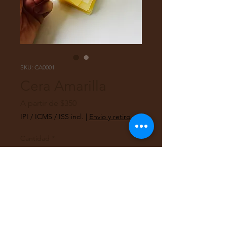
SKU: CA0001
Cera Amarilla
Preço
A partir de
$350
promocional
IPI / ICMS / ISS incl.
|
Envio y retiro
Cantidad
*
Quantidade
*