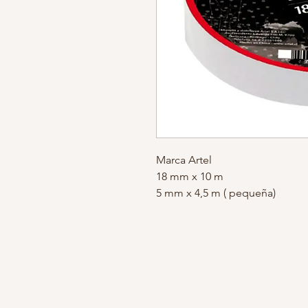
Marca Artel
18 mm x 10 m
5 mm x 4,5 m ( pequeña)