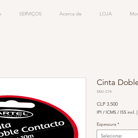
e
SERVIÇOS
Acerca de
LOJA
Mo
Cinta Dobl
SKU: C14
Preço
CLP 3.500
IPI / ICMS / ISS incl.
Espessura
*
Selecionar