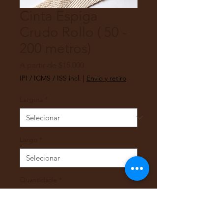
Cinta Espiga
Crudo Rollo ( 50 -
200 metros)
Preço
A partir de
$15.000
promocional
IPI / ICMS / ISS incl.
|
Envio y retiro
Largura
*
Largo
*
Quantidade
*