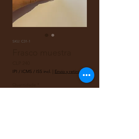
SKU: C31-1
Frasco muestra
Preço
CLP 240
IPI / ICMS / ISS incl.
|
Envio y retiro
Quantidade
*
Adicionar ao carrinho
Frasco plástico con tapa para