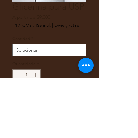
Glicerina pura USP
Preço
A partir de
$9.000
promocional
IPI / ICMS / ISS incl.
|
Envio y retiro
Cantidad
*
Quantidade
*
Adicionar ao carrinho
Glicerina pura USP
Solo retiro en tienda, este
producto no se envía a región o