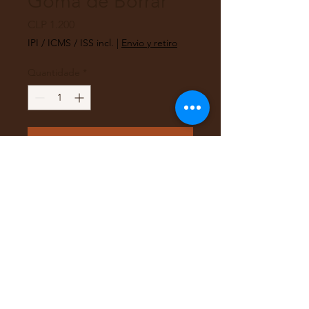
Goma de Borrar
Preço
CLP 1.200
IPI / ICMS / ISS incl.
|
Envio y retiro
Quantidade
*
Adicionar ao carrinho
Goma miga de pan marca Factis
Softer S20
Grado suave