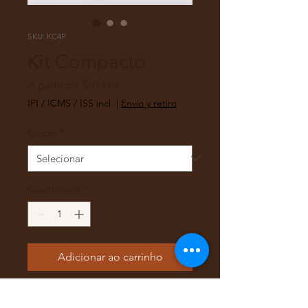
SKU: KC4P
Kit Compacto
Preço
A partir de
$40.115
promocional
IPI / ICMS / ISS incl.
|
Envio y retiro
Opção
*
Quantidade
*
Adicionar ao carrinho
O kit compacto de 4 peças é