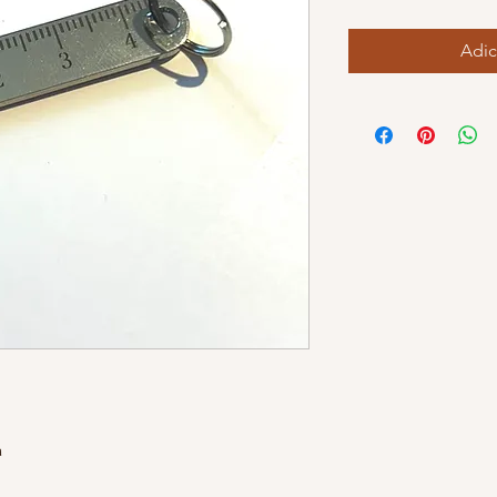
Adic
a