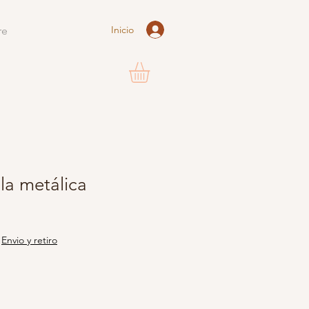
Inicio
re
la metálica
|
Envio y retiro