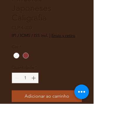
Japoneses
Caligrafía
Preço
CLP 4.000
IPI / ICMS / ISS incl.
|
Envio y retiro
Cor
*
Quantidade
*
Adicionar ao carrinho
Pinceles de pelo
largo pensados
para practicar la caligrafía
tradicional oriental.