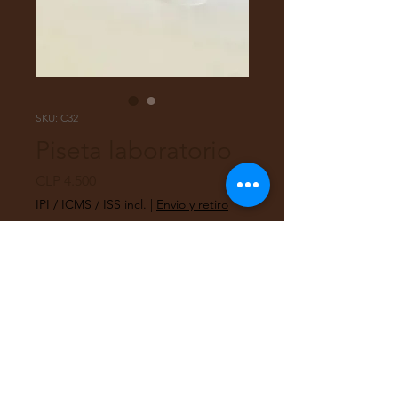
SKU: C32
Piseta laboratorio
Preço
CLP 4.500
IPI / ICMS / ISS incl.
|
Envio y retiro
Quantidade
*
Adicionar ao carrinho
Piseta plástica de laboratorio