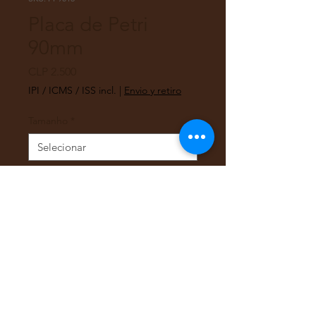
Placa de Petri
90mm
Preço
CLP 2.500
IPI / ICMS / ISS incl.
|
Envio y retiro
Tamanho
*
Quantidade
*
Adicionar ao carrinho
Placa de Petri transparente de 90
mm x 15 mm.