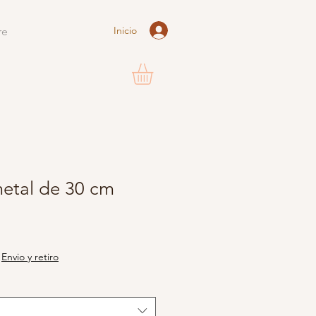
Inicio
re
etal de 30 cm
reço
romocional
|
Envio y retiro