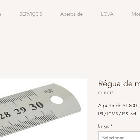
e
SERVIÇOS
Acerca de
LOJA
Mo
Régua de m
SKU: C17
P
A partir de
$1.800
p
IPI / ICMS / ISS incl.
Largo
*
Selecionar