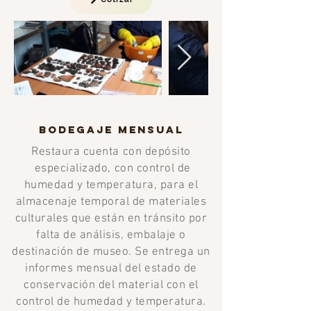
BODEGAJE MENSUAL
Restaura cuenta con depósito
especializado, con control de
humedad y temperatura, para el
almacenaje temporal de materiales
culturales que están en tránsito por
falta de análisis, embalaje o
destinación de museo. Se entrega un
informes mensual del estado de
conservación del material con el
control de humedad y temperatura.