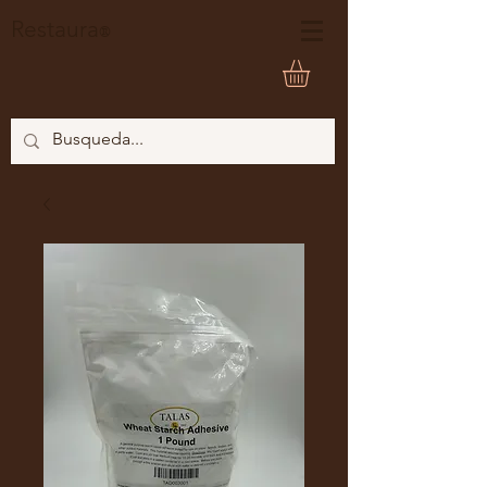
Restaura
®