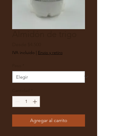
Almidón de trigo
Precio
Desde
$4.500
de
IVA incluido
|
Envio y retiro
oferta
Peso
*
Cantidad
*
Agregar al carrito