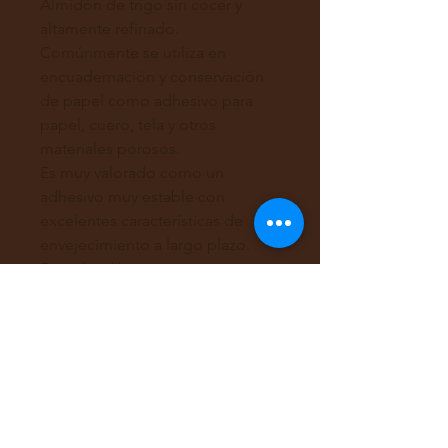
Almidón de trigo sin cocer y
altamente refinado.
Comúnmente se utiliza en
encuadernación y conservación
de papel como adhesivo para
papel, cuero, tela y otros
materiales porosos.
Es muy valorado como un
adhesivo muy estable con
excelentes características de
envejecimiento a largo plazo.
Este almidón es
excepcionalmente blanco
debido a un proceso de lavado
adicional para eliminar
impurezas, gelatiniza a bajas
temperaturas de cocción y forma
pastas frías que son delicadas y
suaves en textura. Tiene una alta