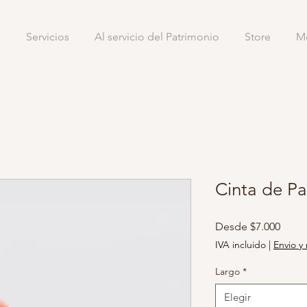
e
Servicios
Al servicio del Patrimonio
Store
M
Cinta de P
Preci
Desde
$7.000
de
IVA incluido
|
Envio y 
ofert
Largo
*
Elegir