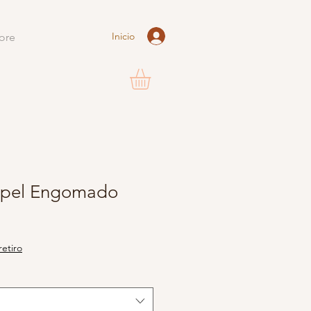
Inicio
ore
apel Engomado
o
retiro
a