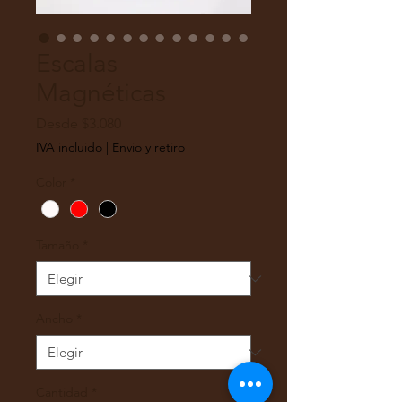
Escalas
Magnéticas
Precio
Desde
$3.080
de
IVA incluido
|
Envio y retiro
oferta
Color
*
Tamaño
*
Ancho
*
Cantidad
*