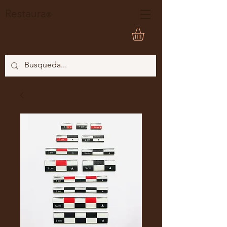
Restaura
®