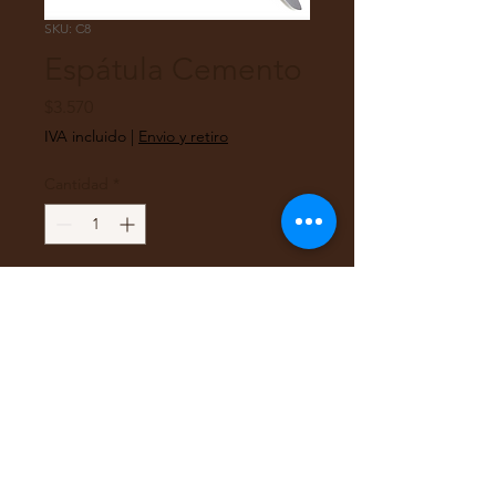
SKU: C8
Espátula Cemento
Precio
$3.570
IVA incluido
|
Envio y retiro
Cantidad
*
Agregar al carrito
Espátula Metálica (Cemento
Dental)
Para aplicacion de resanes u
otros