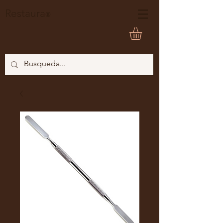
Restaura
®