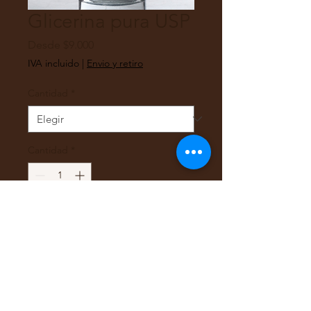
Glicerina pura USP
Precio
Desde
$9.000
de
IVA incluido
|
Envio y retiro
oferta
Cantidad
*
Cantidad
*
Agregar al carrito
Glicerina pura USP
Solo retiro en tienda, este
producto no se envía a región o