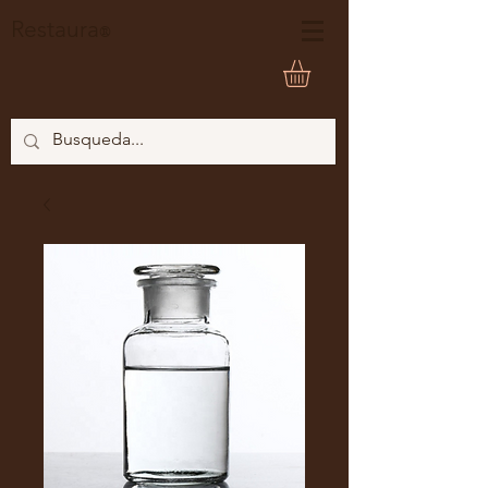
Restaura
®