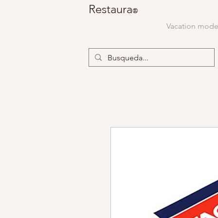
Restaura
®
Vacation mod