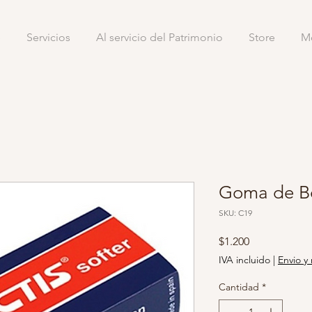
e
Servicios
Al servicio del Patrimonio
Store
M
Goma de Bo
SKU: C19
Precio
$1.200
IVA incluido
|
Envio y 
Cantidad
*