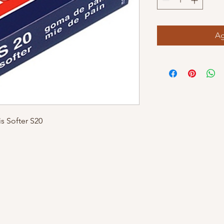
Ag
s Softer S20