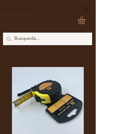
Restaura
®