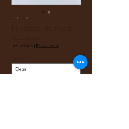
SKU: RES101
Huincha de medir
Precio
Desde
$6.500
de
IVA incluido
|
Envio y retiro
oferta
metros
*
Cantidad
*
Agregar al carrito
Huincha de medir 3 y 5