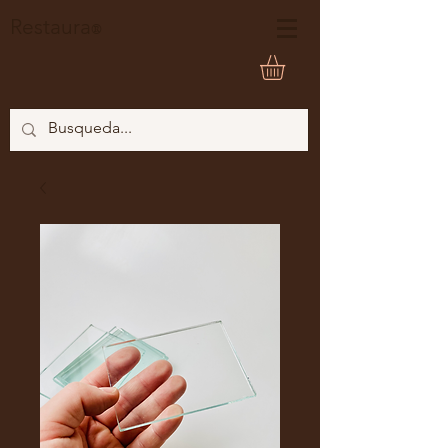
Restaura
®