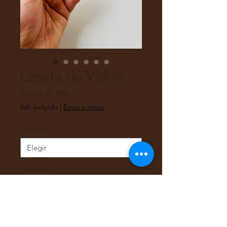
Loseta de Vidrio
Precio
Desde
$1.900
de
IVA incluido
|
Envio y retiro
oferta
Tamaño
*
Cantidad
*
Agregar al carrito