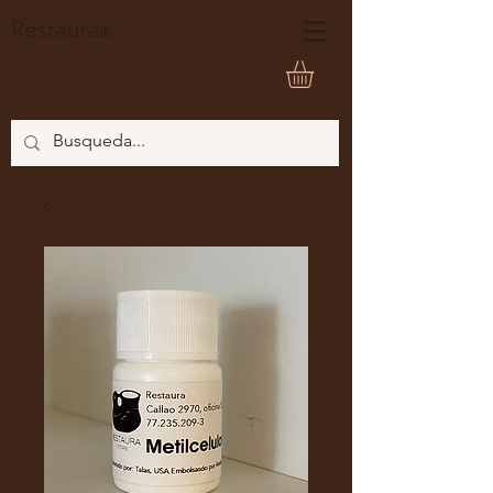
Restaura
®