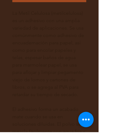
La Metil Celulosa (metilcelulosa)
es un adhesivo con una amplia
variedad de aplicaciones. Se usa
comúnmente como adhesivo de
encuadernación para papel, así
como para encolar papeles y
telas, espesar baños de agua
para marmolear papel, se usa
para aflojar y limpiar pegamento
viejo de lomos y cartones de
libros, o se agrega al PVA para
retardar su tiempo de secado.
El adhesivo forma un acabado
mate cuando se usa en
soluciones diluidas. El polvo se
mezcla fácilmente con agua fría y