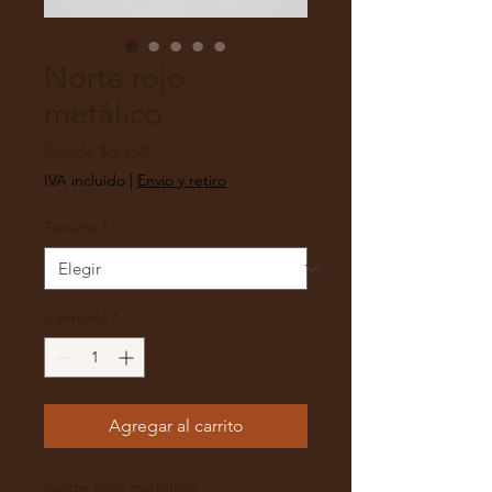
Norte rojo
metálico
Precio
Desde
$5.350
de
IVA incluido
|
Envio y retiro
oferta
Tamaño
*
Cantidad
*
Agregar al carrito
Norte rojo metálico