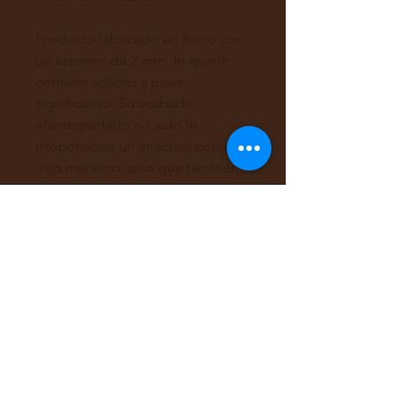
Producto fabricado en fierro con
un espesor de 2 mm, lo que le
confiere solidez y peso
significativo. Su acabado
electropintado no solo le
proporciona un atractivo color
rojo metálico, sino que también
aumenta su resistencia y
durabilidad, asegurando una
larga vida útil.
Disponible en tres tamaños
diferentes: 10 cm (22 gr), 15 cm
(49 gr) y 30 cm (187 gr). Esta
variedad de tamaños permite a
los usuarios seleccionar la opción
que mejor se ajuste a sus