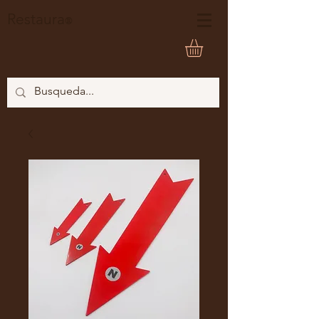
Restaura
®