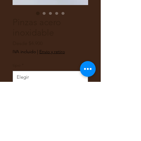
Pinzas acero
inoxidable
Precio
Desde
$4.900
de
IVA incluido
|
Envio y retiro
oferta
tipo
*
Cantidad
*
Agregar al carrito
Pinza precisión acero inoxidable.