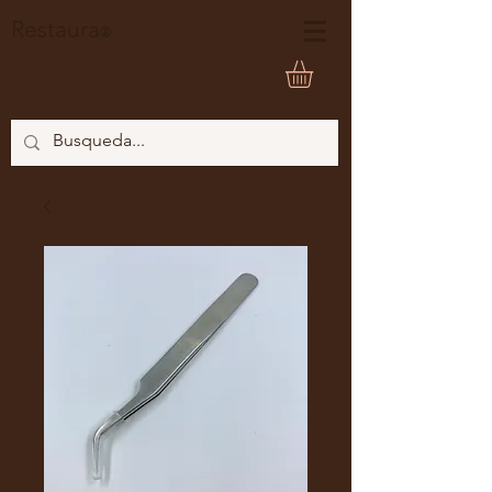
Restaura
®