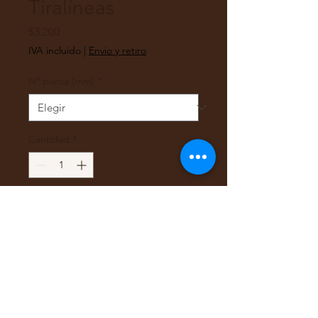
Tiralíneas
Precio
$3.200
IVA incluido
|
Envio y retiro
Nº punta (mm)
*
Cantidad
*
Agregar al carrito
Tira línea Pigma Micron 02
: Archival inkTinta de micro
pigmento para líneas finas,
resistente al agua y a la luz