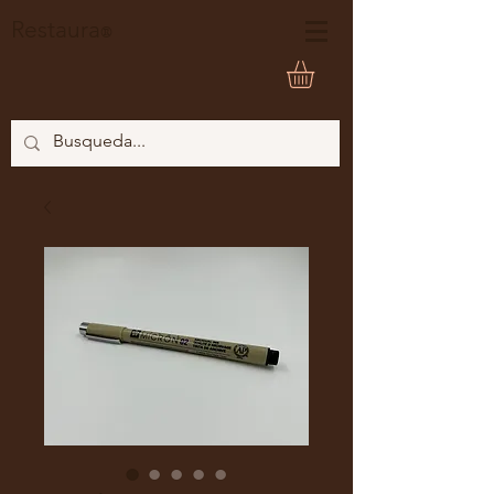
Restaura
®